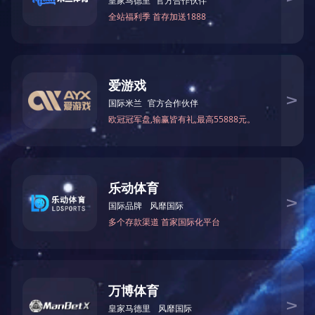
(取)车快捷,适宜建在大型住宅周围的地下，对机场、车站、繁华
商业中心区、体育馆、办公楼等区域也适合。尤其是巷道长度
长、层数不多的地下大容量存车库，用这种设备的技术经济性较
好。