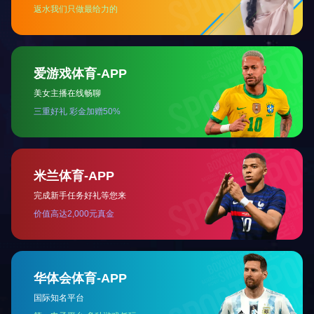
企业概况
开元平台
产品展示
工程案列
合作加盟
服务支
持
开元平台-开元（中国）一站式服务平台
扫一扫，关注我们
扫一扫，手机访问