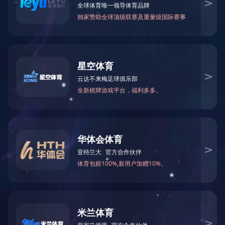
运行原理及特点 采用在同一层上用搬运台车或起重机平面移动，或使载车板平
面横移实现存取停放车辆,亦可用搬运台车和升降机配合实现多层平面移动存取
停放车辆。此种类型的设备大多为多层平面移动类,这种车库可以建
咨询热线：
400-822-8286
13707400505
产品详情
运行原理及特点
采用在同一层上用搬运台车或起重机平面移动，或使载车板
平面横移实现存取停放车辆,亦可用搬运台车和升降机配合实现多
层平面移动存取停放车辆。此种类型的设备大多为多层平面移动
类,这种车库可以建成大型化、自动化的车库、容车密度大、存