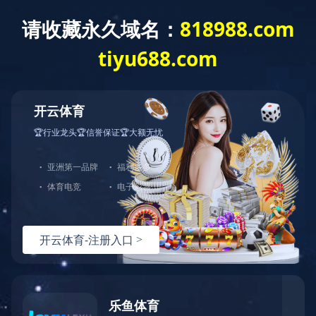
开元平台
咨询热线：
400-8228-286
Toggle
navigati
产品展示
智能立体车库系列
开元平台-开元（中国）一站式服务平台