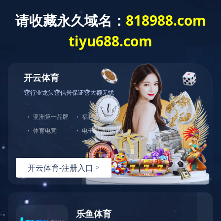
开元平台
咨询热线：
400-8228-286
Toggle
navigati
工程案列
汉阳人信汇